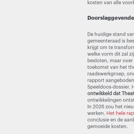
kosten van alle voor
Doorslaggevende
De huidige stand van
gemeenteraad is besl
krijgt om te transfo
welke vorm dit zal z
besloten, maar over
toekomst van het th
raadswerkgroep, onde
rapport aangeboden 
Speeldoos-dossier. 
ontwikkeld dat Theat
ontwikkelingen ontst
In 2026 zou het nieu
werken.
Het hele rap
conclusie en de aanb
gemoeide kosten.