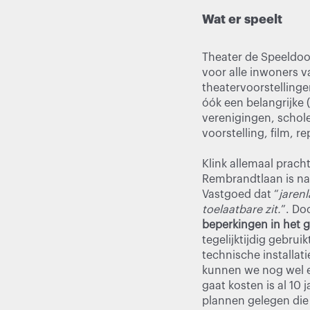
Wat er speelt
Theater de Speeldoos
voor alle inwoners v
theatervoorstelling
óók een belangrijke 
verenigingen, schol
voorstelling, film, re
Klink allemaal prach
Rembrandtlaan is na
Vastgoed dat “
jaren
toelaatbare zit.
”. Do
beperkingen in het g
tegelijktijdig gebrui
technische installati
kunnen we nog wel e
gaat kosten is al 10
plannen gelegen die