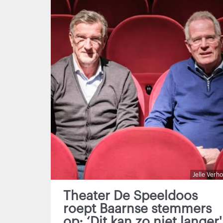
Jelle Verh
Theater De Speeldoos
roept Baarnse stemmers
op: ‘Dit kan zo niet langer'