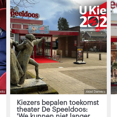
oeks
Joost Danvers
Kiezers bepalen toekomst
theater De Speeldoos:
'We kunnen niet langer