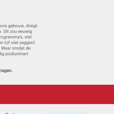
 ons gebouw, dreigt
n. Dit zou eeuwig
programma’s, stel
en (of níet zeggen)
n. Maar omdat de
ndig podiumhart
vragen.