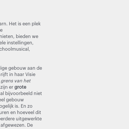
rn. Het is een plek
le
nieten, bieden we
le instellingen,
schoolmusical,
uidige gebouw aan de
jft in haar Visie
 grens van het
zijn er
grote
al bijvoorbeeld niet
 veel gebouw
gelijk is. En zo
ren en hoeveel dit
meerdere uitgewerkte
 afgewezen. De