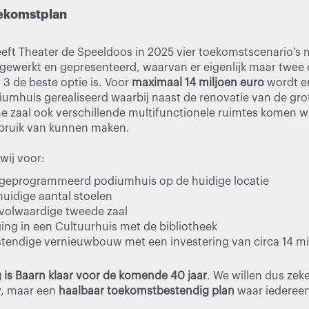
oekomstplan
heeft Theater de Speeldoos in 2025 vier toekomstscenario’s
gewerkt en gepresenteerd, waarvan er eigenlijk maar twee e
3 de beste optie is. Voor
maximaal 14 miljoen euro
wordt er
iumhuis gerealiseerd waarbij naast de renovatie van de gr
e zaal ook verschillende multifunctionele ruimtes komen wa
gebruik van kunnen maken.
wij voor:
geprogrammeerd podiumhuis op de huidige locatie
uidige aantal stoelen
volwaardige tweede zaal
g in een Cultuurhuis met de bibliotheek
endige vernieuwbouw met een investering van circa 14 mi
 is Baarn klaar voor de komende 40 jaar
. We willen dus zek
, maar een
haalbaar toekomstbestendig plan
waar iedereen