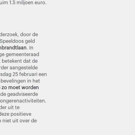
uim 1.5 miljoen euro.
nderzoek, door de
e Speeldoos geld
embrandtlaan
. In
dige gemeenteraad
 betekent dat de
rder aangestelde
nsdag 25 februari een
bevelingen in het
5 zo moet worden
de geadviseerde
jongerenactiviteiten.
er uit te
t deze positieve
niet uit over de