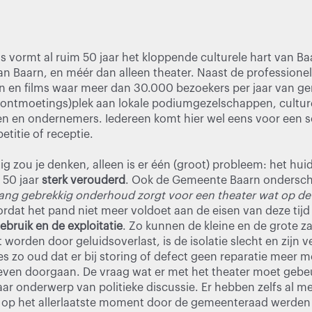
 vormt al ruim 50 jaar het kloppende culturele hart van Baa
an Baarn, en méér dan alleen theater. Naast de professione
en en films waar meer dan 30.000 bezoekers per jaar van ge
(ontmoetings)plek aan lokale podiumgezelschappen, culture
en en ondernemers. Iedereen komt hier wel eens voor een 
petitie of receptie.
tig zou je denken, alleen is er één (groot) probleem: het h
 50 jaar
sterk verouderd
. Ook de Gemeente Baarn onderschri
lang gebrekkig onderhoud zorgt voor een theater wat op de
ordat het pand niet meer voldoet aan de eisen van deze tijd 
ebruik en de exploitatie
. Zo kunnen de kleine en de grote za
kt worden door geluidsoverlast, is de isolatie slecht en zijn
es zo oud dat er bij storing of defect geen reparatie meer mo
ven doorgaan. De vraag wat er met het theater moet gebeu
 jaar onderwerp van politieke discussie. Er hebben zelfs al 
 op het allerlaatste moment door de gemeenteraad werden