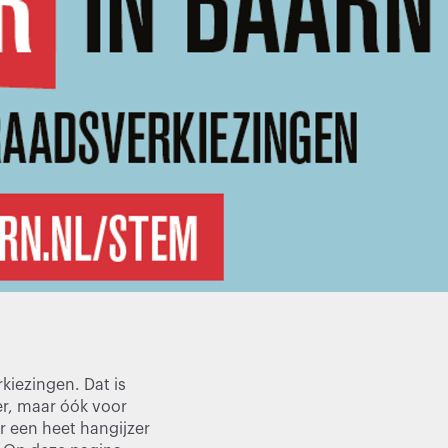
iezingen. Dat is
er, maar óók voor
r een heet hangijzer