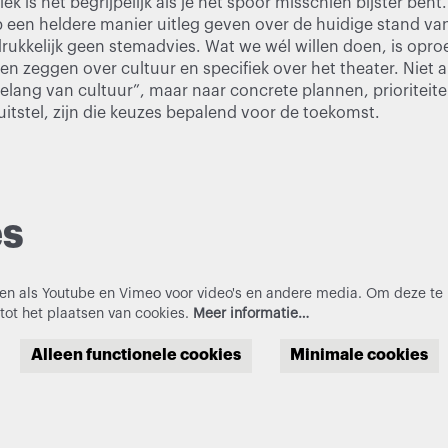
tiek is het begrijpelijk als je het spoor misschien bijster ben
p een heldere manier uitleg geven over de huidige stand va
rukkelijk geen stemadvies. Wat we wél willen doen, is opro
ijen zeggen over cultuur en specifiek over het theater. Niet 
lang van cultuur”, maar naar concrete plannen, prioriteit
r uitstel, zijn die keuzes bepalend voor de toekomst.
es
en als Youtube en Vimeo voor video's en andere media. Om deze te 
ot het plaatsen van cookies.
Meer informatie…
Alleen functionele cookies
Minimale cookies