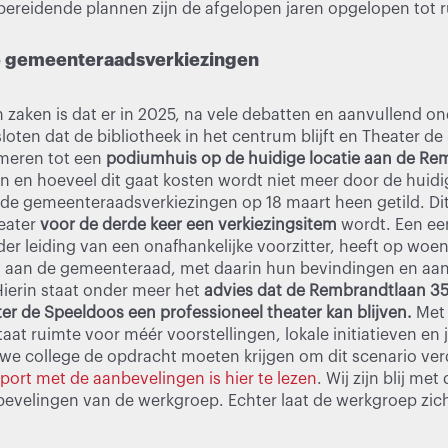
bereidende plannen zijn de afgelopen jaren opgelopen tot r
 gemeenteraadsverkiezingen
 zaken is dat er in 2025, na vele debatten en aanvullend o
oten dat de bibliotheek in het centrum blijft en Theater d
rmeren tot een
podiumhuis
op de huidige locatie aan de R
ijn en hoeveel dit gaat kosten wordt niet meer door de hui
 de gemeenteraadsverkiezingen op 18 maart heen getild. Dit
eater
voor de derde keer een verkiezingsitem
wordt. Een ee
r leiding van een onafhankelijke voorzitter, heeft op woe
aan de gemeenteraad, met daarin hun bevindingen en aan
Hierin staat onder meer het
advies dat de Rembrandtlaan 3
er de Speeldoos een professioneel theater kan blijven.
Met 
aat ruimte voor méér voorstellingen, lokale initiatieven en 
we college de opdracht moeten krijgen om dit scenario verd
port met de aanbevelingen is hier te lezen
. Wij zijn blij me
evelingen van de werkgroep. Echter laat de werkgroep zich 