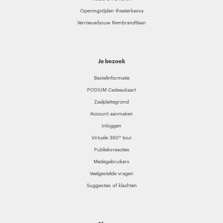
Openingstijden theaterkassa
Vernieuwbouw Rembrandtlaan
Je bezoek
Bestelinformatie
PODIUM Cadeaukaart
Zaalplattegrond
Account aanmaken
Inloggen
Virtuele 360° tour
Publieksreacties
Medegebruikers
Veelgestelde vragen
Suggesties of klachten