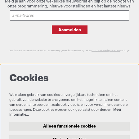
Meld je aan voor onze wekelijkse nieuwsbrief en blijf op de hoogte van
onze programmering, nieuwe voorstellingen en het laatste nieuws.
Aanmelden
Deze site wordt beschermd door reCAPTCHA, dataverwerking gebeurt in overeenstemming met de
Cloud Data Processing Addendum
van Google.
Cookies
We maken gebruik van cookies en vergelijkbare technieken om het
gebruik van de website te analyseren, om het mogelijk te maken content
van derden af te beelden, zoals ook video’s, en voor verschillende andere
toepassingen. Deze cookies worden ook geplaatst door derden.
Meer
informatie…
Alleen functionele cookies