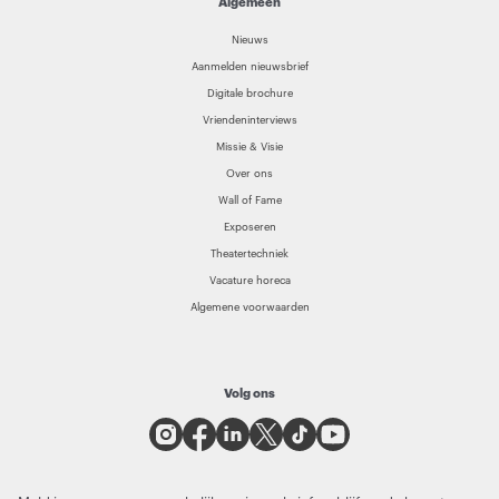
Algemeen
Nieuws
Aanmelden nieuwsbrief
Digitale brochure
Vriendeninterviews
Missie & Visie
Over ons
Wall of Fame
Exposeren
Theatertechniek
Vacature horeca
Algemene voorwaarden
Volg ons