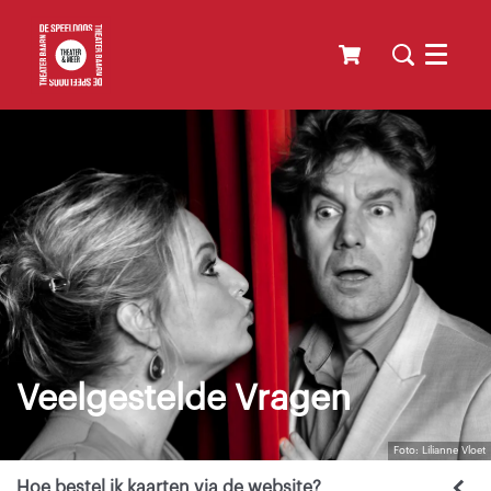
Menu
Veelgestelde Vragen
Foto: Lilianne Vloet
Hoe bestel ik kaarten via de website?