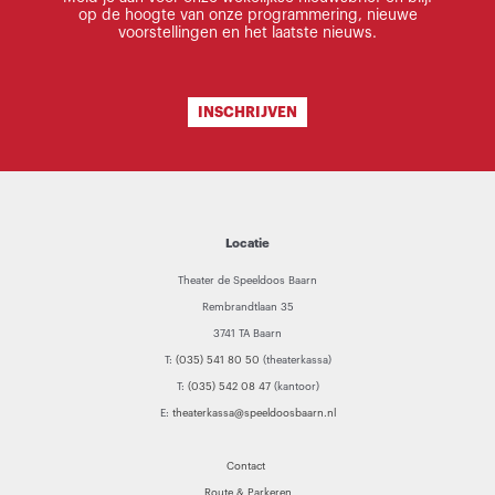
op de hoogte van onze programmering, nieuwe
voorstellingen en het laatste nieuws.
INSCHRIJVEN
Locatie
Theater de Speeldoos Baarn
Rembrandtlaan 35
3741 TA Baarn
T:
(035) 541 80 50
(theaterkassa)
T:
(035) 542 08 47
(kantoor)
E:
theaterkassa@speeldoosbaarn.nl
Contact
Route & Parkeren