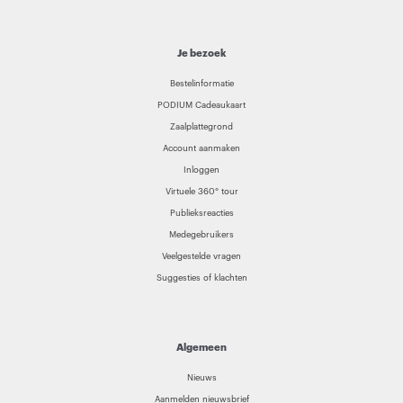
Je bezoek
Bestelinformatie
PODIUM Cadeaukaart
Zaalplattegrond
Account aanmaken
Inloggen
Virtuele 360° tour
Publieksreacties
Medegebruikers
Veelgestelde vragen
Suggesties of klachten
Algemeen
Nieuws
Aanmelden nieuwsbrief