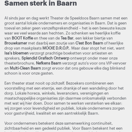
Samen sterk in Baarn
Al sinds jaar en dag werkt Theater de Speeldoos Baarn samen met een
groot aantal lokale ondernemers en organisaties in Baarn. Dat is geen
toeval en zeker geen vanzelfsprekendheid – het is een bewuste keuze
waar we veel waarde aan hechten. Zo schenken we heerlijke koffie
van
BOOT Koffie
en thee van de
Tea Bar
, een lekker biertje van
Brouwkamer
met daarbij een zoutje van
C’est Bon Baarn
of heerlijke
drop van maakplaats
MOOIE D.R.O.P.
. Maar daar stopt het niet, want
Isa's bloemen
verzorgt prachtige boeketten voor artiesten en
sprekers,
Splendid Grafisch Ontwerp
ontwerpt onder meer onze
theaterbrochure,
Nefkens Baarn
verzorgt auto's voor ons VIP-vervoer
en
Multi-Clean Baarn
zorgt ervoor dat ons gebouw elke dag blinkend
schoon is voor onze gasten.
Een theater staat nooit op zichzelf. Bezoekers combineren een
voorstelling met een etentje, een drankje of een wandeling door het
dorp. Lokale horeca, winkels, leveranciers, verenigingen en
maatschappelijke organisaties zijn daarmee onlosmakelijk verbonden
met wat wij hier doen. Door samen te werken versterken we elkaar:
wij zorgen voor levendigheid en publiek, lokale ondernemers zorgen
voor gastvrijheid, kwaliteit en een aantrekkelijk Baarn.
Voor ondernemers betekent deze samenwerking continuïteit,
zichtbaarheid en een gedeeld publiek. Voor Baarn betekent het een