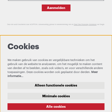
Aanmelden
Deze site wordt beschermd door reCAPTCHA, dataverwerking gebeurt in overeenstemming met de
Cloud Data Processing Addendum
van Google.
Cookies
We maken gebruik van cookies en vergelijkbare technieken om het
gebruik van de website te analyseren, om het mogelijk te maken content
van derden af te beelden, zoals ook video’s, en voor verschillende andere
toepassingen. Deze cookies worden ook geplaatst door derden.
Meer
informatie…
Alleen functionele cookies
Minimale cookies
Alle cookies
Privacy & Cookies
Bezoekersvoorwaarden
Theatertechniek