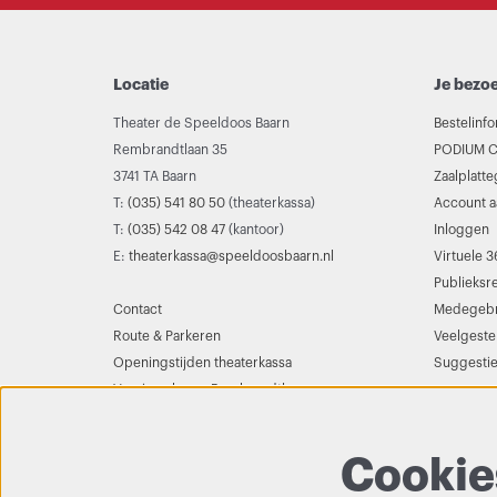
Locatie
Je bezo
Theater de Speeldoos Baarn
Bestelinfo
Rembrandtlaan 35
PODIUM C
3741 TA Baarn
Zaalplatt
T:
(035) 541 80 50
(theaterkassa)
Account 
T:
(035) 542 08 47
(kantoor)
Inloggen
E:
theaterkassa@speeldoosbaarn.nl
Virtuele 3
Publieksr
Contact
Medegebr
Route & Parkeren
Veelgeste
Openingstijden theaterkassa
Suggestie
Vernieuwbouw Rembrandtlaan
Cookie