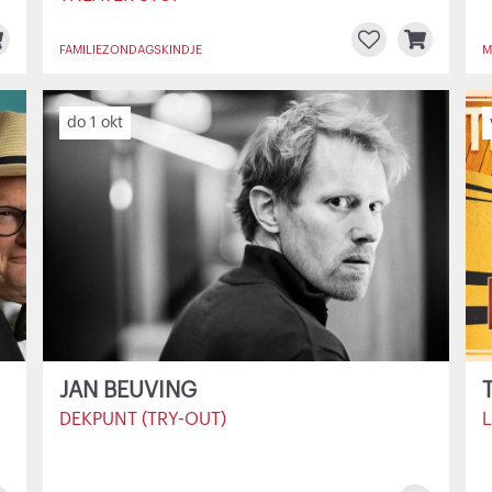
FAMILIE
ZONDAGSKINDJE
M
do 1 okt
JAN BEUVING
DEKPUNT (TRY-OUT)
L