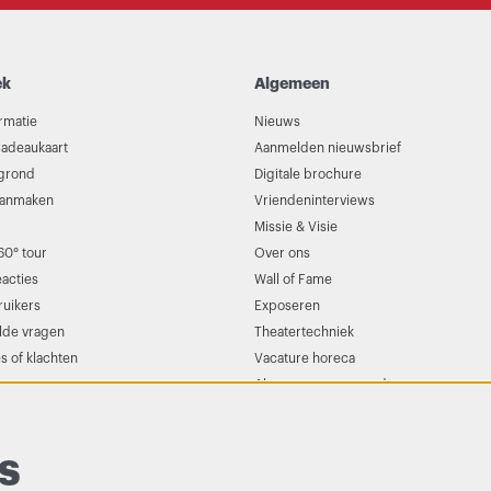
ek
Algemeen
rmatie
Nieuws
adeaukaart
Aanmelden nieuwsbrief
egrond
Digitale brochure
aanmaken
Vriendeninterviews
Missie & Visie
60° tour
Over ons
eacties
Wall of Fame
uikers
Exposeren
lde vragen
Theatertechniek
s of klachten
Vacature horeca
Algemene voorwaarden
s