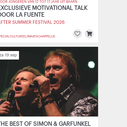
OOR JONGEREN VAN 12 TOT 17 JAAR UIT BAARN
EXCLUSIEVE MOTIVATIONAL TALK
DOOR LA FUENTE
AFTER SUMMER FESTIVAL 2026
PECIAL
CULTUREEL/MAATSCHAPPELIJK
za 19 sep
THE BEST OF SIMON & GARFUNKEL