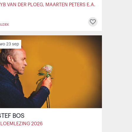
YB VAN DER PLOEG, MAARTEN PETERS E.A.
UZIEK
wo 23 sep
STEF BOS
BLOEMLEZING 2026