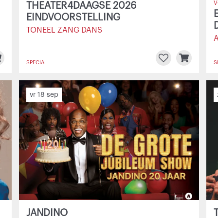
V
THEATER4DAAGSE 2026
EINDVOORSTELLING
TONEEL ZANG DANS
SPECIAL
S
vr 18 sep
JANDINO