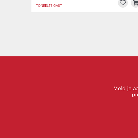
TONEEL
TE GAST
Meld je a
pr