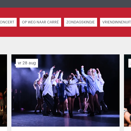
CONCERT
OP WEG NAAR CARRÉ
ZONDAGSKINDJE
VRIENDINNENUIT
vr 28 aug