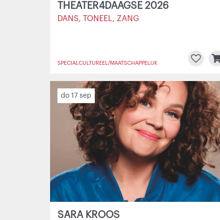
THEATER4DAAGSE 2026
DANS, TONEEL, ZANG
SPECIAL
CULTUREEL/MAATSCHAPPELIJK
do 17 sep
Naar
wensenlijstje
Ga
SARA KROOS