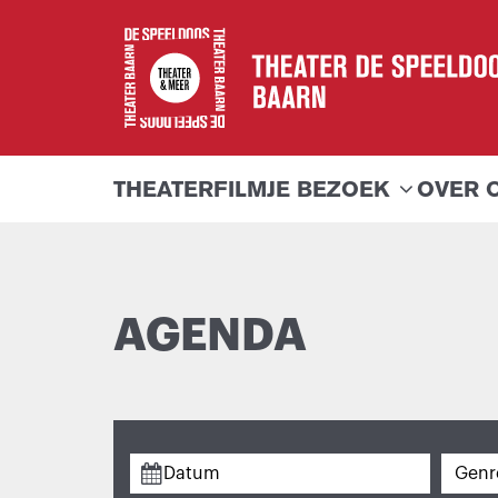
Naar
wensenlijstje
THEATER
FILM
JE BEZOEK
OVER 
AGENDA
Naar
Genr
wensenlijstje