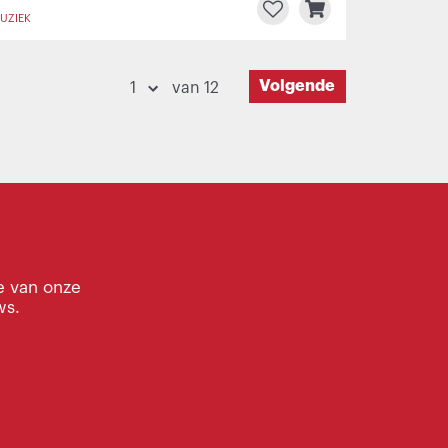
UZIEK
Volgende
van 12
e van onze
ws.