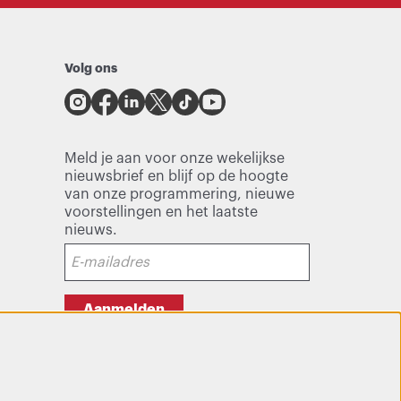
Volg ons
Meld je aan voor onze wekelijkse
nieuwsbrief en blijf op de hoogte
van onze programmering, nieuwe
voorstellingen en het laatste
nieuws.
Aanmelden
Deze site wordt beschermd door reCAPTCHA, dataverwerking gebeurt in
overeenstemming met de
Cloud Data Processing Addendum
van Google.