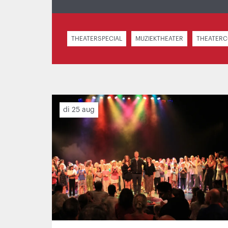
THEATERSPECIAL
MUZIEKTHEATER
THEATER
di 25 aug
Naar
wensenlijstje