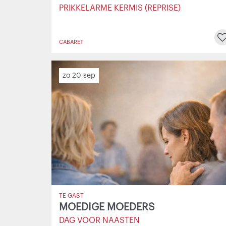
naar
PRIKKELARME KERMIS (REPRISE)
pagina:
CABARET
zo 20 sep
TE GAST
MOEDIGE MOEDERS
DAG VOOR NAASTEN