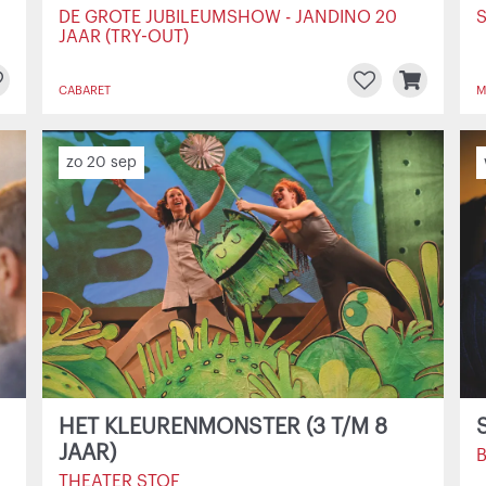
DE GROTE JUBILEUMSHOW - JANDINO 20
S
JAAR (TRY-OUT)
CABARET
M
zo 20 sep
HET KLEURENMONSTER (3 T/M 8
JAAR)
THEATER STOF