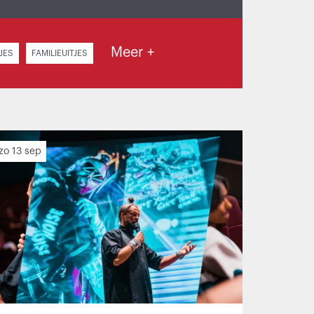
Meer +
JES
FAMILIEUITJES
zo 13 sep