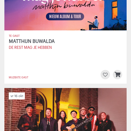
TE GAST
MATTHIJN BUWALDA
DE REST MAG JE HEBBEN
MUZIEK
TE GAST
vr 16 okt