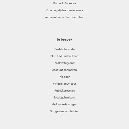
Route & Parkeren
Openingstijden theaterkassa
Vernieuwbouw Rembrandtlaan
Je bezoek
Bestelinformatie
PODIUM Cadeaukaart
Zaalplattegrond
Account aanmaken
Inloggen
Virtuele 360° tour
Publieksreacties
Medegebruikers
Veelgestelde vragen
Suggesties of klachten