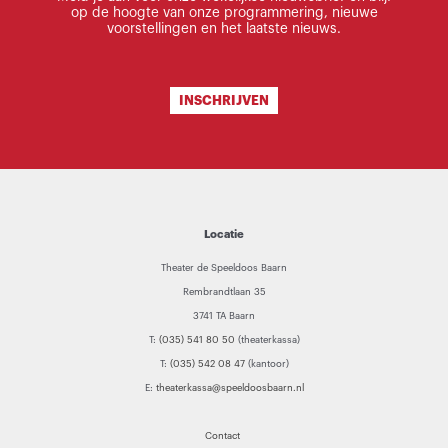
op de hoogte van onze programmering, nieuwe
voorstellingen en het laatste nieuws.
INSCHRIJVEN
Locatie
Theater de Speeldoos Baarn
Rembrandtlaan 35
3741 TA Baarn
T:
(035) 541 80 50
(theaterkassa)
T:
(035) 542 08 47
(kantoor)
E:
theaterkassa@speeldoosbaarn.nl
Contact