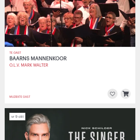
TE GAST
BAARNS MANNENKOOR
O.L.V. MARK WALTER
MUZIEK
TE GAST
vr 9 okt