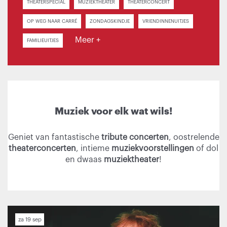
THEATERSPECIAL
MUZIEKTHEATER
THEATERCONCERT
OP WEG NAAR CARRÉ
ZONDAGSKINDJE
VRIENDINNENUITJES
Meer +
FAMILIEUITJES
Muziek voor elk wat wils!
Geniet van fantastische
tribute concerten
, oostrelende
theaterconcerten
, intieme
muziekvoorstellingen
of dol
en dwaas
muziektheater
!
za 19 sep