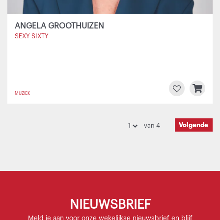
ANGELA GROOTHUIZEN
SEXY SIXTY
MUZIEK
Volgende
van 4
NIEUWSBRIEF
Meld je aan voor onze wekelijkse nieuwsbrief en blijf