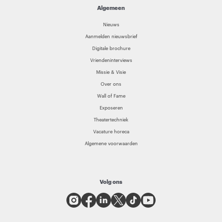
Algemeen
Nieuws
Aanmelden nieuwsbrief
Digitale brochure
Vriendeninterviews
Missie & Visie
Over ons
Wall of Fame
Exposeren
Theatertechniek
Vacature horeca
Algemene voorwaarden
Volg ons