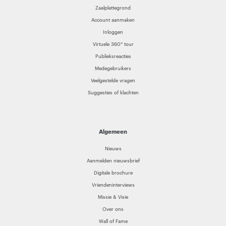
Zaalplattegrond
Account aanmaken
Inloggen
Virtuele 360° tour
Publieksreacties
Medegebruikers
Veelgestelde vragen
Suggesties of klachten
Algemeen
Nieuws
Aanmelden nieuwsbrief
Digitale brochure
Vriendeninterviews
Missie & Visie
Over ons
Wall of Fame