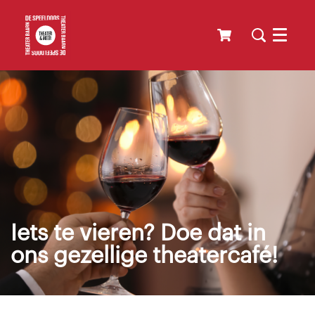
Menu
Iets te vieren? Doe dat in
ons gezellige theatercafé!