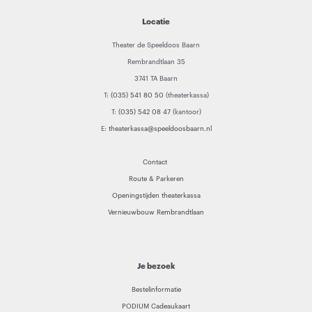
Locatie
Theater de Speeldoos Baarn
Rembrandtlaan 35
3741 TA Baarn
T:
(035) 541 80 50
(theaterkassa)
T:
(035) 542 08 47
(kantoor)
E:
theaterkassa@speeldoosbaarn.nl
Contact
Route & Parkeren
Openingstijden theaterkassa
Vernieuwbouw Rembrandtlaan
Je bezoek
Bestelinformatie
PODIUM Cadeaukaart