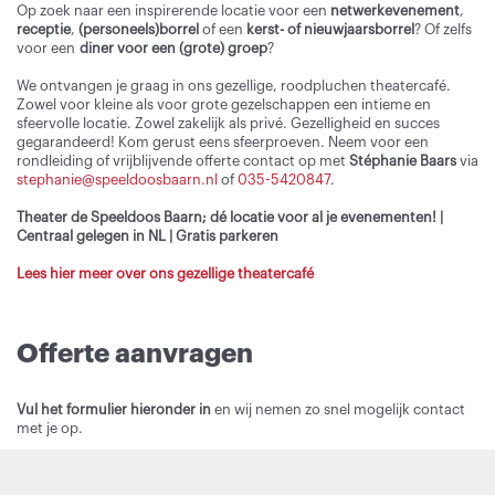
Op zoek naar een inspirerende locatie voor een
netwerkevenement
,
receptie
,
(personeels)borrel
of een
kerst- of nieuwjaarsborrel
? Of zelfs
voor een
diner voor een (grote) groep
?
We ontvangen je graag in ons gezellige, roodpluchen theatercafé.
Zowel voor kleine als voor grote gezelschappen een intieme en
sfeervolle locatie. Zowel zakelijk als privé. Gezelligheid en succes
gegarandeerd! Kom gerust eens sfeerproeven. Neem voor een
rondleiding of vrijblijvende offerte contact op met
Stéphanie Baars
via
stephanie@speeldoosbaarn.nl
of
035-5420847
.
Theater de Speeldoos Baarn; dé locatie voor al je evenementen! |
Centraal gelegen in NL | Gratis parkeren
Lees hier meer over ons gezellige theatercafé
Offerte aanvragen
Vul het formulier hieronder in
en wij nemen zo snel mogelijk contact
met je op.
Inzoomen