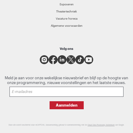
Exposeren
Theatertechniek
Vacature horeca
Algemene voorwaarden
Volg ons
Meld je aan voor onze wekelijkse nieuwsbrief en blijf op de hoogte van
onze programmering, nieuwe voorstellingen en het laatste nieuws.
Aanmelden
Deze site wordt beschermd door reCAPTCHA, dataverwerking gebeurt in overeenstemming met de
Cloud Data Processing Addendum
van Google.