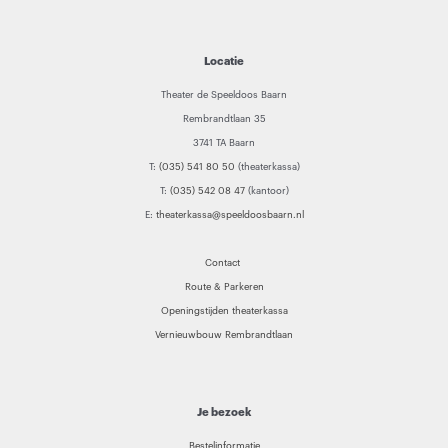
Locatie
Theater de Speeldoos Baarn
Rembrandtlaan 35
3741 TA Baarn
T:
(035) 541 80 50
(theaterkassa)
T:
(035) 542 08 47
(kantoor)
E:
theaterkassa@speeldoosbaarn.nl
Contact
Route & Parkeren
Openingstijden theaterkassa
Vernieuwbouw Rembrandtlaan
Je bezoek
Bestelinformatie