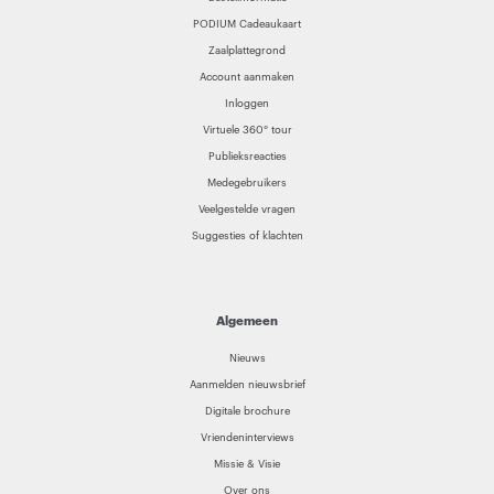
PODIUM Cadeaukaart
Zaalplattegrond
Account aanmaken
Inloggen
Virtuele 360° tour
Publieksreacties
Medegebruikers
Veelgestelde vragen
Suggesties of klachten
Algemeen
Nieuws
Aanmelden nieuwsbrief
Digitale brochure
Vriendeninterviews
Missie & Visie
Over ons