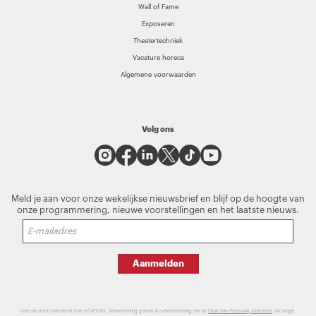
Wall of Fame
Exposeren
Theatertechniek
Vacature horeca
Algemene voorwaarden
Volg ons
Meld je aan voor onze wekelijkse nieuwsbrief en blijf op de hoogte van
onze programmering, nieuwe voorstellingen en het laatste nieuws.
Aanmelden
Deze site wordt beschermd door reCAPTCHA, dataverwerking gebeurt in overeenstemming met de
Cloud Data Processing Addendum
van Google.