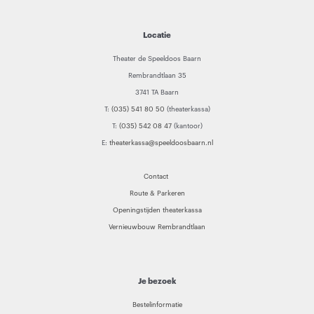
Locatie
Theater de Speeldoos Baarn
Rembrandtlaan 35
3741 TA Baarn
T:
(035) 541 80 50
(theaterkassa)
T:
(035) 542 08 47
(kantoor)
E:
theaterkassa@speeldoosbaarn.nl
Contact
Route & Parkeren
Openingstijden theaterkassa
Vernieuwbouw Rembrandtlaan
Je bezoek
Bestelinformatie