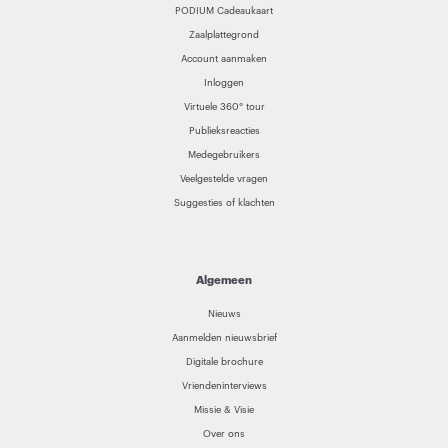
PODIUM Cadeaukaart
Zaalplattegrond
Account aanmaken
Inloggen
Virtuele 360° tour
Publieksreacties
Medegebruikers
Veelgestelde vragen
Suggesties of klachten
Algemeen
Nieuws
Aanmelden nieuwsbrief
Digitale brochure
Vriendeninterviews
Missie & Visie
Over ons