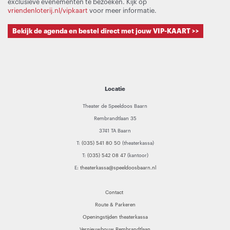
exclusieve evenementen te bezoeken. Kijk op
vriendenloterij.nl/vipkaart
voor meer informatie.
Bekijk de agenda en bestel direct met jouw VIP-KAART >>
Locatie
Theater de Speeldoos Baarn
Rembrandtlaan 35
3741 TA Baarn
T:
(035) 541 80 50
(theaterkassa)
T:
(035) 542 08 47
(kantoor)
E:
theaterkassa@speeldoosbaarn.nl
Contact
Route & Parkeren
Openingstijden theaterkassa
Vernieuwbouw Rembrandtlaan