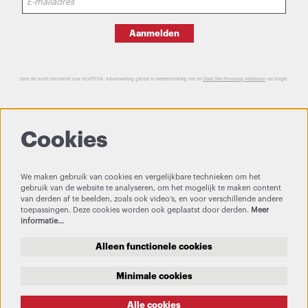
Aanmelden
Deze site wordt beschermd door reCAPTCHA, dataverwerking gebeurt in overeenstemming met de
Cloud Data Processing Addendum
van Google.
Cookies
We maken gebruik van cookies en vergelijkbare technieken om het
gebruik van de website te analyseren, om het mogelijk te maken content
van derden af te beelden, zoals ook video’s, en voor verschillende andere
toepassingen. Deze cookies worden ook geplaatst door derden.
Meer
informatie…
Alleen functionele cookies
Minimale cookies
Alle cookies
Privacy & Cookies
Bezoekersvoorwaarden
Theatertechniek