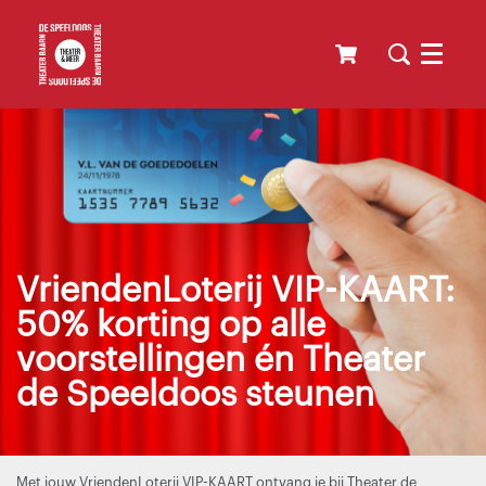
Menu
VriendenLoterij VIP-KAART:
50% korting op alle
voorstellingen én Theater
de Speeldoos steunen
Met jouw VriendenLoterij VIP-KAART ontvang je bij Theater de