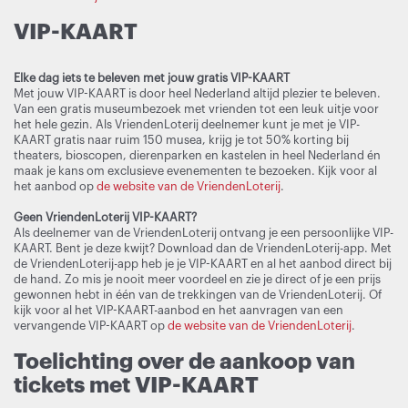
VIP-KAART
Elke dag iets te beleven met jouw gratis VIP-KAART
Met jouw VIP-KAART is door heel Nederland altijd plezier te beleven.
Van een gratis museumbezoek met vrienden tot een leuk uitje voor
het hele gezin. Als VriendenLoterij deelnemer kunt je met je VIP-
KAART gratis naar ruim 150 musea, krijg je tot 50% korting bij
theaters, bioscopen, dierenparken en kastelen in heel Nederland én
maak je kans om exclusieve evenementen te bezoeken. Kijk voor al
het aanbod op
de website van de VriendenLoterij
.
Geen VriendenLoterij VIP-KAART?
Als deelnemer van de VriendenLoterij ontvang je een persoonlijke VIP-
KAART. Bent je deze kwijt? Download dan de VriendenLoterij-app. Met
de VriendenLoterij-app heb je je VIP-KAART en al het aanbod direct bij
de hand. Zo mis je nooit meer voordeel en zie je direct of je een prijs
gewonnen hebt in één van de trekkingen van de VriendenLoterij. Of
kijk voor al het VIP-KAART-aanbod en het aanvragen van een
vervangende VIP-KAART op
de website van de VriendenLoterij
.
Toelichting over de aankoop van
tickets met VIP-KAART