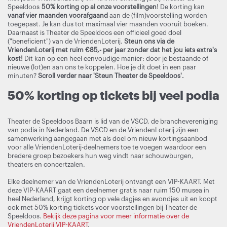
Speeldoos
50% korting op al onze voorstellingen
! De korting kan
vanaf vier maanden voorafgaand
aan de (film)voorstelling worden
toegepast. Je kan dus tot maximaal vier maanden vooruit boeken.
Daarnaast is Theater de Speeldoos een officieel goed doel
("beneficient") van de VriendenLoterij.
Steun ons via de
VriendenLoterij met ruim €85,- per jaar zonder dat het jou iets extra's
kost!
Dit kan op een heel eenvoudige manier: door je bestaande of
nieuwe (lot)en aan ons te koppelen. Hoe je dit doet in een paar
minuten?
Scroll verder naar 'Steun Theater de Speeldoos'.
50% korting op tickets bij veel podia
Theater de Speeldoos Baarn is lid van de VSCD, de branchevereniging
van podia in Nederland. De VSCD en de VriendenLoterij zijn een
samenwerking aangegaan met als doel om nieuw kortingsaanbod
voor alle VriendenLoterij-deelnemers toe te voegen waardoor een
bredere groep bezoekers hun weg vindt naar schouwburgen,
theaters en concertzalen.
Elke deelnemer van de VriendenLoterij ontvangt een VIP-KAART. Met
deze VIP-KAART gaat een deelnemer gratis naar ruim 150 musea in
heel Nederland, krijgt korting op vele dagjes en avondjes uit en koopt
ook met 50% korting tickets voor voorstellingen bij Theater de
Speeldoos.
Bekijk deze pagina voor meer informatie over de
VriendenLoterij VIP-KAART
.