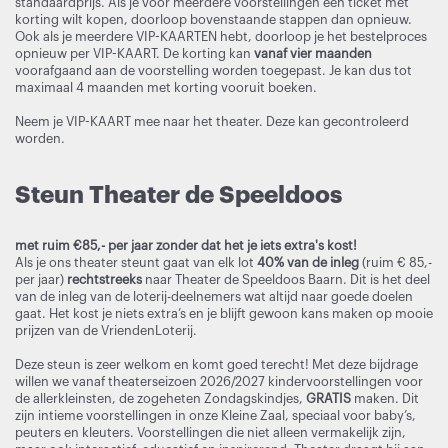
standaardprijs. Als je voor meerdere voorstellingen een ticket met
korting wilt kopen, doorloop bovenstaande stappen dan opnieuw.
Ook als je meerdere VIP-KAARTEN hebt, doorloop je het bestelproces
opnieuw per VIP-KAART. De korting kan
vanaf vier maanden
voorafgaand aan de voorstelling worden toegepast. Je kan dus tot
maximaal 4 maanden met korting vooruit boeken.
Neem je VIP-KAART mee naar het theater. Deze kan gecontroleerd
worden.
Steun Theater de Speeldoos
met ruim €85,- per jaar zonder dat het je iets extra's kost!
Als je ons theater steunt gaat van elk lot
40% van de inleg
(ruim € 85,-
per jaar)
rechtstreeks
naar Theater de Speeldoos Baarn. Dit is het deel
van de inleg van de loterij-deelnemers wat altijd naar goede doelen
gaat. Het kost je niets extra’s en je blijft gewoon kans maken op mooie
prijzen van de VriendenLoterij.
Deze steun is zeer welkom en komt goed terecht! Met deze bijdrage
willen we vanaf theaterseizoen 2026/2027 kindervoorstellingen voor
de allerkleinsten, de zogeheten Zondagskindjes,
GRATIS
maken. Dit
zijn intieme voorstellingen in onze Kleine Zaal, speciaal voor baby’s,
peuters en kleuters. Voorstellingen die niet alleen vermakelijk zijn,