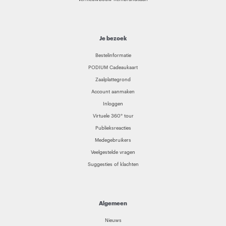
Je bezoek
Bestelinformatie
PODIUM Cadeaukaart
Zaalplattegrond
Account aanmaken
Inloggen
Virtuele 360° tour
Publieksreacties
Medegebruikers
Veelgestelde vragen
Suggesties of klachten
Algemeen
Nieuws