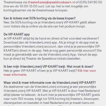
Theaterkassa via
theaterkassa@speeldoosbaarn.nl
of (035) 541 80 50
(ma-wo-do 10:00-12:00 uur). Let op: het is niet mogelijk om
kortingskaarten via de theaterkassa te kopen.
Kan ik tickets met 50% korting via de kassa kopen?
Nee. De 50% korting via je VriendenLoterij VIP-KAART geldt alleen
voor tickets die je online via de site van het podium koopt.
De VIP-KAART app
Je VIP-KAART altijd bij de hand en direct al het voordeel verzilveren?
Download dan de VriendenLoterij app. Als je inlogt in de app met je
persoonlijke VriendenLoterij-account, dan vind je je persoonlijke VIP-
KAART(en) direct in de app. Heb je nog geen persoonlijk account? Die
maak je gemakkelijk aan via de VriendenLoterij App. Vanuit de app
kun je direct bij Theater de Speeldoos tickets bestellen.
Ik ben mijn VriendenLoterij VIP-KAART kwijt. Wat moet ik doen?
Heb je geen VIP-KAART of ben je je VIP-KAART kwijt?
Klik hier voor
meer informatie
.
Waar vind ik meer informatie over de VriendenLoterij VIP-KAART?
Als deelnemer van de VriendenLoterij ontvang je een persoonlijke
VriendenLoterij VIP-KAART. Met je VIP-KAART is door heel Nederland
altijd plezier te beleven. Je kunt met je persoonlijke VIP-KAART gratis
naar ruim 150 musea, krijgt tot 50% korting bij theaters, bioscopen,
dierenparken en kastelen in heel Nederland en je maakt kans om