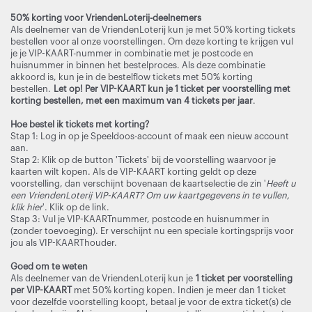
50% korting voor VriendenLoterij-deelnemers
Als deelnemer van de VriendenLoterij kun je met 50% korting tickets
bestellen voor al onze voorstellingen. Om deze korting te krijgen vul
je je VIP-KAART-nummer in combinatie met je postcode en
huisnummer in binnen het bestelproces. Als deze combinatie
akkoord is, kun je in de bestelflow tickets met 50% korting
bestellen.
Let op! Per VIP-KAART kun je 1 ticket per voorstelling met
korting bestellen, met een maximum van 4 tickets per jaar
.
Hoe bestel ik tickets met korting?
Stap 1: Log in op je Speeldoos-account of maak een nieuw account
aan.
Stap 2: Klik op de button 'Tickets' bij de voorstelling waarvoor je
kaarten wilt kopen. Als de VIP-KAART korting geldt op deze
voorstelling, dan verschijnt bovenaan de kaartselectie de zin '
Heeft u
een VriendenLoterij VIP-KAART? Om uw kaartgegevens in te vullen,
klik hier
'. Klik op de link.
Stap 3: Vul je VIP-KAARTnummer, postcode en huisnummer in
(zonder toevoeging). Er verschijnt nu een speciale kortingsprijs voor
jou als VIP-KAARThouder.
Goed om te weten
Als deelnemer van de VriendenLoterij kun je
1 ticket per voorstelling
per VIP-KAART
met 50% korting kopen. Indien je meer dan 1 ticket
voor dezelfde voorstelling koopt, betaal je voor de extra ticket(s) de