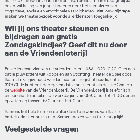
maar ook interactief, educatief en inspirerend. Theater draagt bij aan
de ontwikkeling van jonge kinderen door het stimuleren van
cognitieve, sociale en emotionele vaardigheden.
Met jouw bijdrage
maken we theaterbezoek voor de allerkleinsten toegankelijk!
Wil jij ons theater steunen en
bijdragen aan gratis
Zondagskindjes? Geef dit nu door
aan de Vriendenloterij!
Bel de ledenservice van de VriendenLoterij: 088 – 020 10 20. Geef aan
dat je jouw lot(en) wilt koppelen aan Stichting Theater de Speeldoos
Baarn. Er zal gevraagd worden naar een registratiecode, dat is:
310773
. Je kunt ook doorgeven dat je ons steunt via de Live Chat op
de
website
van de VriendenLoterij. De VriendenLoterij is telefonisch
en per chat te bereiken op werkdagen van 09:00 uur tot 21:00 uur en
op zaterdag tussen 9:30 uur en 16:00 uur.
Namens het hele team én de allerkleinste inwoners van Baarn:
hartelijk dank voor je steun. Samen maken we cultuur mogelijk!
Veelgestelde vragen