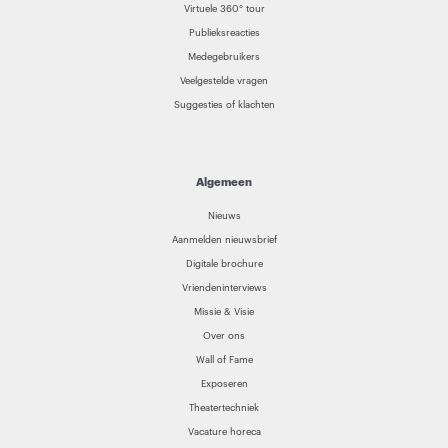
Virtuele 360° tour
Publieksreacties
Medegebruikers
Veelgestelde vragen
Suggesties of klachten
Algemeen
Nieuws
Aanmelden nieuwsbrief
Digitale brochure
Vriendeninterviews
Missie & Visie
Over ons
Wall of Fame
Exposeren
Theatertechniek
Vacature horeca