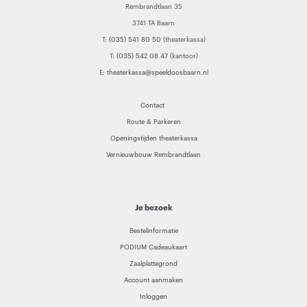
Rembrandtlaan 35
3741 TA Baarn
T:
(035) 541 80 50
(theaterkassa)
T:
(035) 542 08 47
(kantoor)
E:
theaterkassa@speeldoosbaarn.nl
Contact
Route & Parkeren
Openingstijden theaterkassa
Vernieuwbouw Rembrandtlaan
Je bezoek
Bestelinformatie
PODIUM Cadeaukaart
Zaalplattegrond
Account aanmaken
Inloggen