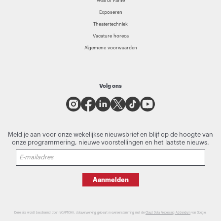
Wall of Fame
Exposeren
Theatertechniek
Vacature horeca
Algemene voorwaarden
Volg ons
Meld je aan voor onze wekelijkse nieuwsbrief en blijf op de hoogte van
onze programmering, nieuwe voorstellingen en het laatste nieuws.
Aanmelden
Deze site wordt beschermd door reCAPTCHA, dataverwerking gebeurt in overeenstemming met de
Cloud Data Processing Addendum
van Google.