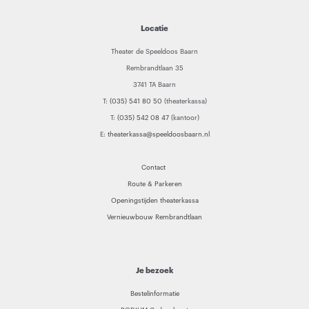
Locatie
Theater de Speeldoos Baarn
Rembrandtlaan 35
3741 TA Baarn
T:
(035) 541 80 50
(theaterkassa)
T:
(035) 542 08 47
(kantoor)
E:
theaterkassa@speeldoosbaarn.nl
Contact
Route & Parkeren
Openingstijden theaterkassa
Vernieuwbouw Rembrandtlaan
Je bezoek
Bestelinformatie