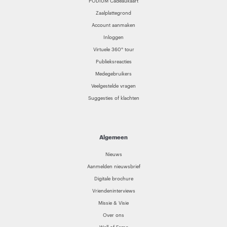
PODIUM Cadeaukaart
Zaalplattegrond
Account aanmaken
Inloggen
Virtuele 360° tour
Publieksreacties
Medegebruikers
Veelgestelde vragen
Suggesties of klachten
Algemeen
Nieuws
Aanmelden nieuwsbrief
Digitale brochure
Vriendeninterviews
Missie & Visie
Over ons