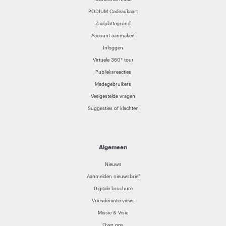
PODIUM Cadeaukaart
Zaalplattegrond
Account aanmaken
Inloggen
Virtuele 360° tour
Publieksreacties
Medegebruikers
Veelgestelde vragen
Suggesties of klachten
Algemeen
Nieuws
Aanmelden nieuwsbrief
Digitale brochure
Vriendeninterviews
Missie & Visie
Over ons