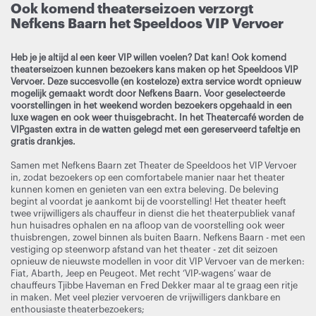
Ook komend theaterseizoen verzorgt
Nefkens Baarn het Speeldoos VIP Vervoer
Heb je je altijd al een keer VIP willen voelen? Dat kan! Ook komend
theaterseizoen kunnen bezoekers kans maken op het Speeldoos VIP
Vervoer. Deze succesvolle (en kosteloze) extra service wordt opnieuw
mogelijk gemaakt wordt door Nefkens Baarn. Voor geselecteerde
voorstellingen in het weekend worden bezoekers opgehaald in een
luxe wagen en ook weer thuisgebracht. In het Theatercafé worden de
VIPgasten extra in de watten gelegd met een gereserveerd tafeltje en
gratis drankjes.
Samen met Nefkens Baarn zet Theater de Speeldoos het VIP Vervoer
in, zodat bezoekers op een comfortabele manier naar het theater
kunnen komen en genieten van een extra beleving. De beleving
begint al voordat je aankomt bij de voorstelling! Het theater heeft
twee vrijwilligers als chauffeur in dienst die het theaterpubliek vanaf
hun huisadres ophalen en na afloop van de voorstelling ook weer
thuisbrengen, zowel binnen als buiten Baarn. Nefkens Baarn - met een
vestiging op steenworp afstand van het theater - zet dit seizoen
opnieuw de nieuwste modellen in voor dit VIP Vervoer van de merken:
Fiat, Abarth, Jeep en Peugeot. Met recht ‘VIP-wagens’ waar de
chauffeurs Tjibbe Haveman en Fred Dekker maar al te graag een ritje
in maken. Met veel plezier vervoeren de vrijwilligers dankbare en
enthousiaste theaterbezoekers;