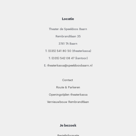
Locatie
Theater de Speeldoos Baarn
Rembrandtlaan 35
3741 TA Baarn
T:
(035) 541 80 50
(theaterkassa)
T:
(035) 542 08 47
(kantoor)
E:
theaterkassa@speeldoosbaarn.nl
Contact
Route & Parkeren
Openingstijden theaterkassa
Vernieuwbouw Rembrandtlaan
Je bezoek
Bestelinformatie