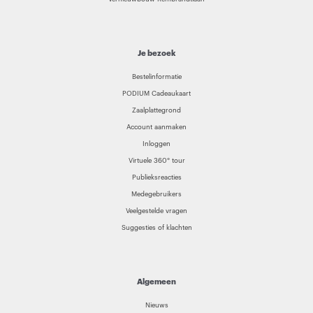
Je bezoek
Bestelinformatie
PODIUM Cadeaukaart
Zaalplattegrond
Account aanmaken
Inloggen
Virtuele 360° tour
Publieksreacties
Medegebruikers
Veelgestelde vragen
Suggesties of klachten
Algemeen
Nieuws