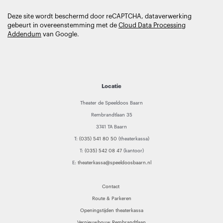
Deze site wordt beschermd door reCAPTCHA, dataverwerking
gebeurt in overeenstemming met de
Cloud Data Processing
Addendum
van Google.
Locatie
Theater de Speeldoos Baarn
Rembrandtlaan 35
3741 TA Baarn
T:
(035) 541 80 50
(theaterkassa)
T:
(035) 542 08 47
(kantoor)
E:
theaterkassa@speeldoosbaarn.nl
Contact
Route & Parkeren
Openingstijden theaterkassa
Vernieuwbouw Rembrandtlaan