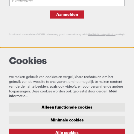
Aanmelden
Deze site wordt beschermd door reCAPTCHA, dataverwerking gebeurt in overeenstemming met de
Cloud Data Processing Addendum
van Google.
Cookies
We maken gebruik van cookies en vergelijkbare technieken om het
gebruik van de website te analyseren, om het mogelijk te maken content
van derden af te beelden, zoals ook video’s, en voor verschillende andere
toepassingen. Deze cookies worden ook geplaatst door derden.
Meer
informatie…
Alleen functionele cookies
Minimale cookies
Alle cookies
Privacy & Cookies
Bezoekersvoorwaarden
Theatertechniek