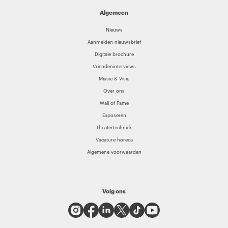
Algemeen
Nieuws
Aanmelden nieuwsbrief
Digitale brochure
Vriendeninterviews
Missie & Visie
Over ons
Wall of Fame
Exposeren
Theatertechniek
Vacature horeca
Algemene voorwaarden
Volg ons