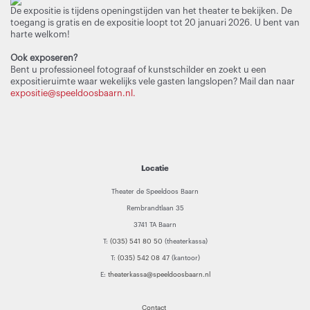
De expositie is tijdens openingstijden van het theater te bekijken. De
toegang is gratis en de expositie loopt tot 20 januari 2026. U bent van
harte welkom!
Ook exposeren?
Bent u professioneel fotograaf of kunstschilder en zoekt u een
expositieruimte waar wekelijks vele gasten langslopen? Mail dan naar
expositie@speeldoosbaarn.nl.
Locatie
Theater de Speeldoos Baarn
Rembrandtlaan 35
3741 TA Baarn
T:
(035) 541 80 50
(theaterkassa)
T:
(035) 542 08 47
(kantoor)
E:
theaterkassa@speeldoosbaarn.nl
Contact