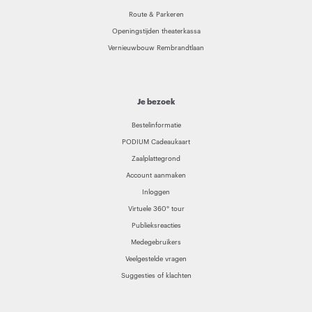
Route & Parkeren
Openingstijden theaterkassa
Vernieuwbouw Rembrandtlaan
Je bezoek
Bestelinformatie
PODIUM Cadeaukaart
Zaalplattegrond
Account aanmaken
Inloggen
Virtuele 360° tour
Publieksreacties
Medegebruikers
Veelgestelde vragen
Suggesties of klachten