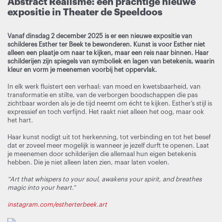
Abstract Realisme: een prachtige nieuwe
expositie in Theater de Speeldoos
Vanaf dinsdag 2 december 2025 is er een nieuwe expositie van
schilderes Esther ter Beek te bewonderen. Kunst is voor Esther niet
alleen een plaatje om naar te kijken, maar een reis naar binnen. Haar
schilderijen zijn spiegels van symboliek en lagen van betekenis, waarin
kleur en vorm je meenemen voorbij het oppervlak.
In elk werk fluistert een verhaal: van moed en kwetsbaarheid, van
transformatie en stilte, van de verborgen boodschappen die pas
zichtbaar worden als je de tijd neemt om écht te kijken. Esther’s stijl is
expressief en toch verfijnd. Het raakt niet alleen het oog, maar ook
het hart.
Haar kunst nodigt uit tot herkenning, tot verbinding en tot het besef
dat er zoveel meer mogelijk is wanneer je jezelf durft te openen. Laat
je meenemen door schilderijen die allemaal hun eigen betekenis
hebben. Die je niet alleen laten zien, maar laten voelen.
“Art that whispers to your soul, awakens your spirit, and breathes
magic into your heart.”
instagram.com/estherterbeek.art