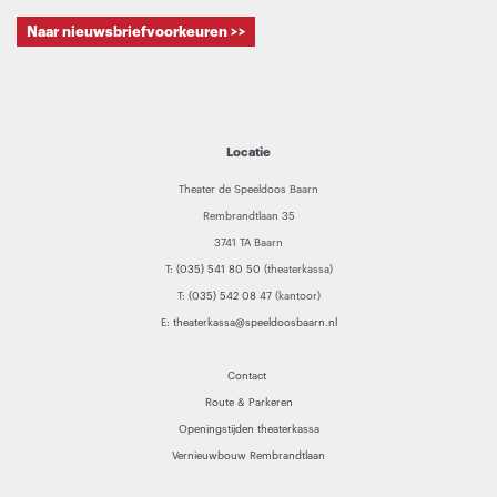
Naar nieuwsbriefvoorkeuren >>
Locatie
Theater de Speeldoos Baarn
Rembrandtlaan 35
3741 TA Baarn
T:
(035) 541 80 50
(theaterkassa)
T:
(035) 542 08 47
(kantoor)
E:
theaterkassa@speeldoosbaarn.nl
Contact
Route & Parkeren
Openingstijden theaterkassa
Vernieuwbouw Rembrandtlaan