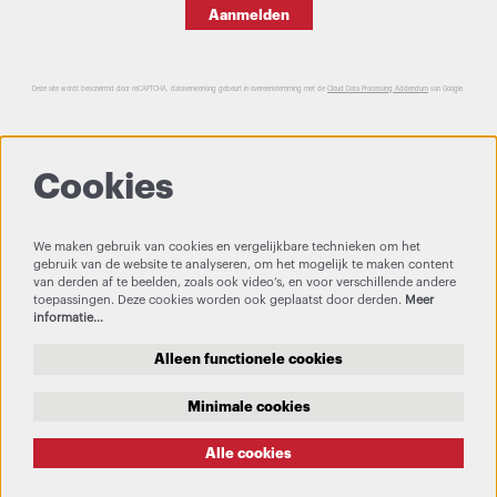
Aanmelden
Deze site wordt beschermd door reCAPTCHA, dataverwerking gebeurt in overeenstemming met de
Cloud Data Processing Addendum
van Google.
Cookies
We maken gebruik van cookies en vergelijkbare technieken om het
gebruik van de website te analyseren, om het mogelijk te maken content
van derden af te beelden, zoals ook video’s, en voor verschillende andere
toepassingen. Deze cookies worden ook geplaatst door derden.
Meer
informatie…
Alleen functionele cookies
Minimale cookies
Alle cookies
Privacy & Cookies
Bezoekersvoorwaarden
Theatertechniek