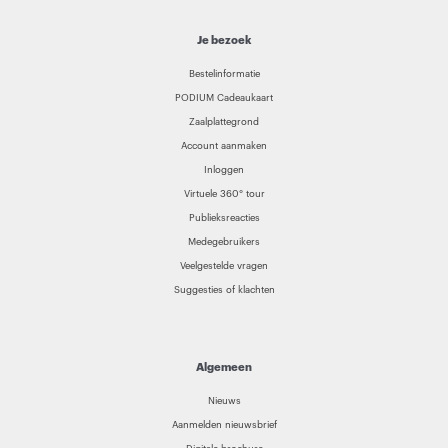
Je bezoek
Bestelinformatie
PODIUM Cadeaukaart
Zaalplattegrond
Account aanmaken
Inloggen
Virtuele 360° tour
Publieksreacties
Medegebruikers
Veelgestelde vragen
Suggesties of klachten
Algemeen
Nieuws
Aanmelden nieuwsbrief