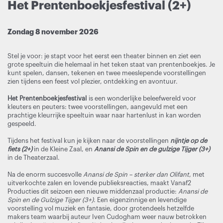
Het Prentenboekjesfestival (2+)
Zondag 8 november 2026
Stel je voor: je stapt voor het eerst een theater binnen en ziet een
grote speeltuin die helemaal in het teken staat van prentenboekjes. Je
kunt spelen, dansen, tekenen en twee meeslepende voorstellingen
zien tijdens een feest vol plezier, ontdekking en avontuur.
Het Prentenboekjesfestival
is een wonderlijke beleefwereld voor
kleuters en peuters: twee voorstellingen, aangevuld met een
prachtige kleurrijke speeltuin waar naar hartenlust in kan worden
gespeeld.
Tijdens het festival kun je kijken naar de voorstellingen
nijntje op de
fiets (2+)
in de Kleine Zaal, en
Anansi de Spin en de gulzige Tijger (3+)
in de Theaterzaal.
Na de enorm succesvolle
Anansi de Spin – sterker dan Olifant
, met
uitverkochte zalen en lovende publieksreacties, maakt Vanaf2
Producties dit seizoen een nieuwe middenzaal productie:
Anansi de
Spin en de Gulzige Tijger (3+)
. Een eigenzinnige en levendige
voorstelling vol muziek en fantasie, door grotendeels hetzelfde
makers team waarbij auteur Iven Cudogham weer nauw betrokken