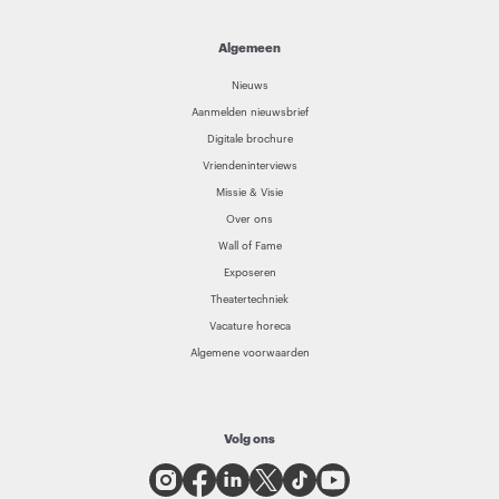
Algemeen
Nieuws
Aanmelden nieuwsbrief
Digitale brochure
Vriendeninterviews
Missie & Visie
Over ons
Wall of Fame
Exposeren
Theatertechniek
Vacature horeca
Algemene voorwaarden
Volg ons