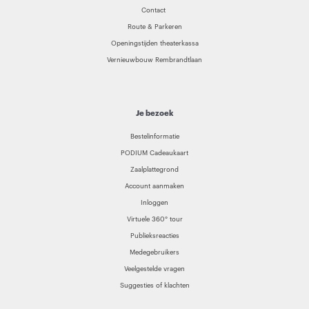
Contact
Route & Parkeren
Openingstijden theaterkassa
Vernieuwbouw Rembrandtlaan
Je bezoek
Bestelinformatie
PODIUM Cadeaukaart
Zaalplattegrond
Account aanmaken
Inloggen
Virtuele 360° tour
Publieksreacties
Medegebruikers
Veelgestelde vragen
Suggesties of klachten