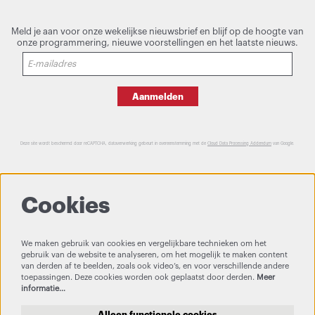
Meld je aan voor onze wekelijkse nieuwsbrief en blijf op de hoogte van
onze programmering, nieuwe voorstellingen en het laatste nieuws.
Aanmelden
Deze site wordt beschermd door reCAPTCHA, dataverwerking gebeurt in overeenstemming met de
Cloud Data Processing Addendum
van Google.
Cookies
We maken gebruik van cookies en vergelijkbare technieken om het
gebruik van de website te analyseren, om het mogelijk te maken content
van derden af te beelden, zoals ook video’s, en voor verschillende andere
toepassingen. Deze cookies worden ook geplaatst door derden.
Meer
informatie…
Alleen functionele cookies