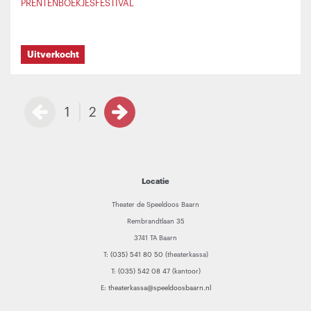
PRENTENBOEKJESFESTIVAL
Uitverkocht
1
2
Locatie
Theater de Speeldoos Baarn
Rembrandtlaan 35
3741 TA Baarn
T:
(035) 541 80 50
(theaterkassa)
T:
(035) 542 08 47
(kantoor)
E:
theaterkassa@speeldoosbaarn.nl