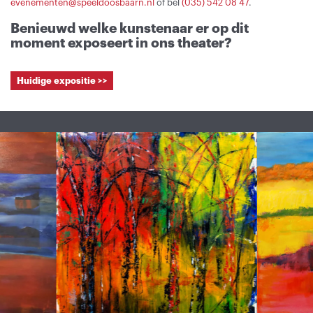
evenementen@speeldoosbaarn.nl
of bel
(035) 542 08 47
.
Benieuwd welke kunstenaar er op dit
moment exposeert in ons theater?
Huidige expositie >>
Overslaan