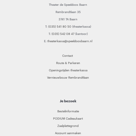
Theater de Speeldoos Baarn
Rembrandtlaan 35
3741 TA Baarn
T:
(035) 541 80 50
(theaterkassa)
T:
(035) 542 08 47
(kantoor)
E:
theaterkassa@speeldoosbaarn.nl
Contact
Route & Parkeren
Openingstijden theaterkassa
Vernieuwbouw Rembrandtlaan
Je bezoek
Bestelinformatie
PODIUM Cadeaukaart
Zaalplattegrond
Account aanmaken