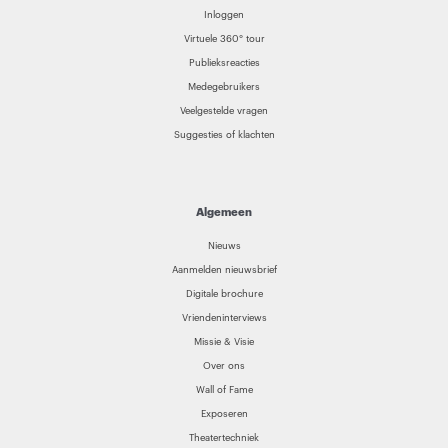
Inloggen
Virtuele 360° tour
Publieksreacties
Medegebruikers
Veelgestelde vragen
Suggesties of klachten
Algemeen
Nieuws
Aanmelden nieuwsbrief
Digitale brochure
Vriendeninterviews
Missie & Visie
Over ons
Wall of Fame
Exposeren
Theatertechniek