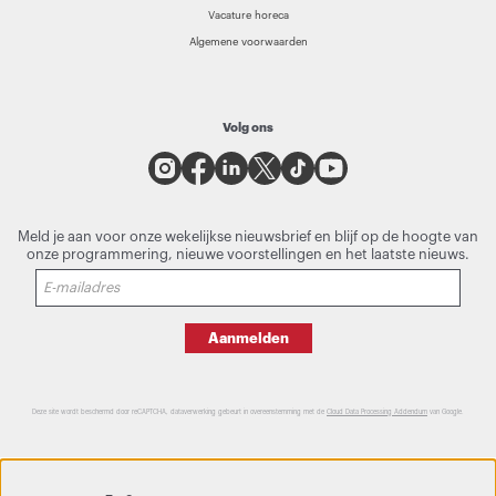
Vacature horeca
Algemene voorwaarden
Volg ons
Meld je aan voor onze wekelijkse nieuwsbrief en blijf op de hoogte van
onze programmering, nieuwe voorstellingen en het laatste nieuws.
Aanmelden
Deze site wordt beschermd door reCAPTCHA, dataverwerking gebeurt in overeenstemming met de
Cloud Data Processing Addendum
van Google.