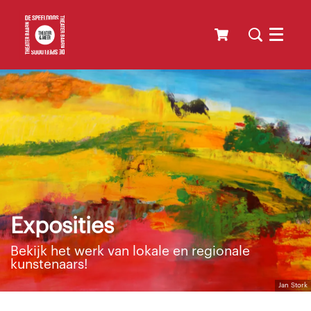
Menu
Exposities
Inzoomen
Inzoomen
Bekijk het werk van lokale en regionale
kunstenaars!
Jan Stork