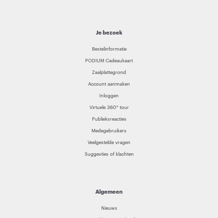
Je bezoek
Bestelinformatie
PODIUM Cadeaukaart
Zaalplattegrond
Account aanmaken
Inloggen
Virtuele 360° tour
Publieksreacties
Medegebruikers
Veelgestelde vragen
Suggesties of klachten
Algemeen
Nieuws