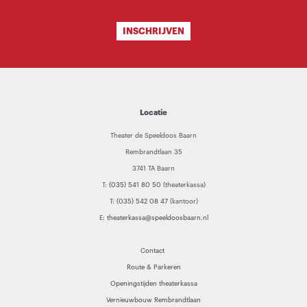
INSCHRIJVEN
Locatie
Theater de Speeldoos Baarn
Rembrandtlaan 35
3741 TA Baarn
T:
(035) 541 80 50
(theaterkassa)
T:
(035) 542 08 47
(kantoor)
E:
theaterkassa@speeldoosbaarn.nl
Contact
Route & Parkeren
Openingstijden theaterkassa
Vernieuwbouw Rembrandtlaan