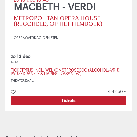
zo 13 dec
13:45
MACBETH - VERDI
METROPOLITAN OPERA HOUSE
(RECORDED, OP HET FILMDOEK)
OPERA
OVERDAG GENIETEN
zo 13 dec
13:45
TICKETPRIJS INCL. WELKOMSTPROSECCO (ALCOHOL/-VRIJ),
PAUZEDRANKJE & HAPJES | KASSA +€1,-
THEATERZAAL
€ 42,50
Tickets