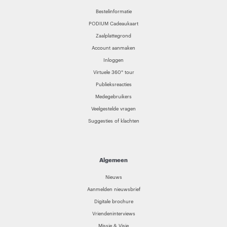
Bestelinformatie
PODIUM Cadeaukaart
Zaalplattegrond
Account aanmaken
Inloggen
Virtuele 360° tour
Publieksreacties
Medegebruikers
Veelgestelde vragen
Suggesties of klachten
Algemeen
Nieuws
Aanmelden nieuwsbrief
Digitale brochure
Vriendeninterviews
Missie & Visie