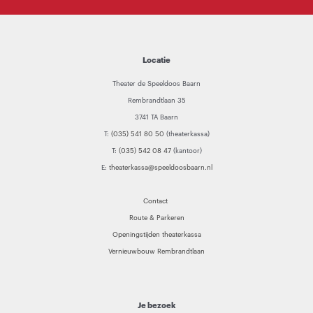
Locatie
Theater de Speeldoos Baarn
Rembrandtlaan 35
3741 TA Baarn
T:
(035) 541 80 50
(theaterkassa)
T:
(035) 542 08 47
(kantoor)
E:
theaterkassa@speeldoosbaarn.nl
Contact
Route & Parkeren
Openingstijden theaterkassa
Vernieuwbouw Rembrandtlaan
Je bezoek