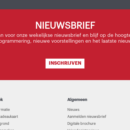
NIEUWSBRIEF
an voor onze wekelijkse nieuwsbrief en blijf op de hoogt
ogrammering, nieuwe voorstellingen en het laatste nieu
INSCHRIJVEN
ek
Algemeen
rmatie
Nieuws
adeaukaart
Aanmelden nieuwsbrief
egrond
Digitale brochure