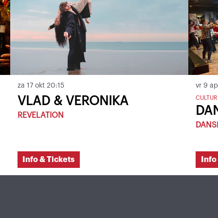
za 17 okt
20:15
vr 9 a
VLAD & VERONIKA
CULTUR
DA
REVELATION
DANS
Info & Tickets
Info