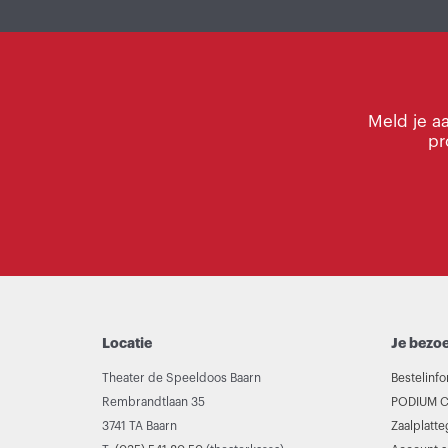
Meld je a
pr
Locatie
Je bezo
Theater de Speeldoos Baarn
Bestelinfo
Rembrandtlaan 35
PODIUM C
3741 TA Baarn
Zaalplatt