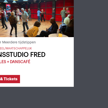
pr
Meerdere tijdstippen
EEL/MAATSCHAPPELIJK
NSSTUDIO FRED
LES + DANSCAFÉ
 & Tickets