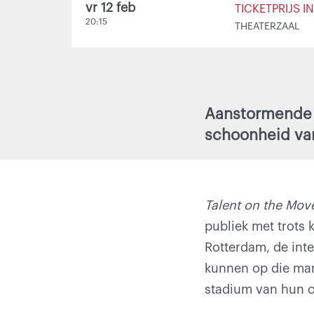
vr 12 feb
TICKETPRIJS I
20:15
THEATERZAAL
Aanstormende 
schoonheid va
Talent on the Mov
Inzoomen
publiek met trots
Rotterdam, de inte
kunnen op die man
stadium van hun ca