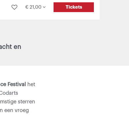
Tickets
€ 21,00
acht en
ce Festival
het
Inzoomen
 Codarts
omstige sterren
in een vroeg