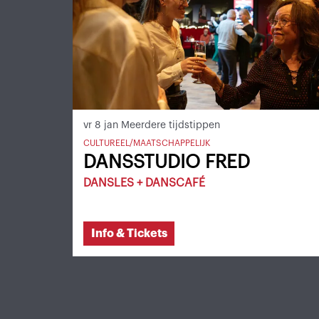
vr 8 jan
Meerdere tijdstippen
CULTUREEL/MAATSCHAPPELIJK
DANSSTUDIO FRED
DANSLES + DANSCAFÉ
Info & Tickets