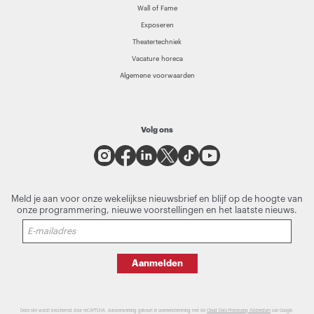
Wall of Fame
Exposeren
Theatertechniek
Vacature horeca
Algemene voorwaarden
Volg ons
Meld je aan voor onze wekelijkse nieuwsbrief en blijf op de hoogte van
onze programmering, nieuwe voorstellingen en het laatste nieuws.
Aanmelden
Deze site wordt beschermd door reCAPTCHA, dataverwerking gebeurt in overeenstemming met de
Cloud Data Processing Addendum
van Google.