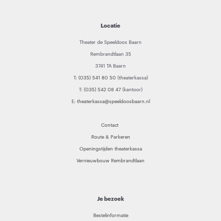
Locatie
Theater de Speeldoos Baarn
Rembrandtlaan 35
3741 TA Baarn
T:
(035) 541 80 50
(theaterkassa)
T:
(035) 542 08 47
(kantoor)
E:
theaterkassa@speeldoosbaarn.nl
Contact
Route & Parkeren
Openingstijden theaterkassa
Vernieuwbouw Rembrandtlaan
Je bezoek
Bestelinformatie