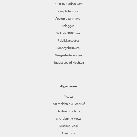
PODIUM Cadeaukaart
Zaalplattegrond
Account aanmaken
Inloggen
Virtuele 360° tour
Publieksreacties
Medegebruikers
Veelgestelde vragen
Suggesties of klachten
Algemeen
Nieuws
Aanmelden nieuwsbrief
Digitale brochure
Vriendeninterviews
Missie & Visie
Over ons