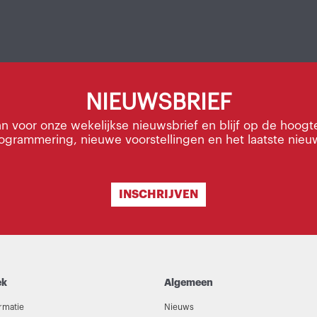
NIEUWSBRIEF
an voor onze wekelijkse nieuwsbrief en blijf op de hoogt
ogrammering, nieuwe voorstellingen en het laatste nieu
INSCHRIJVEN
ek
Algemeen
rmatie
Nieuws