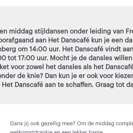
en middag stijldansen onder leiding van F
oorafgaand aan Het Danscafé kun je een da
enberg om 14:00 uur. Het Danscafé vindt aa
00 tot 17:00 uur. Mocht je de dansles wille
cket voor zowel het dansles als het Danscaf
onder de knie? Dan kun je er ook voor kieze
 Het Danscafé aan te schaffen. Graag tot da
Dans jij ook gezellig mee? Om de middag complee
welkomstdrankje en een lekker hapje.