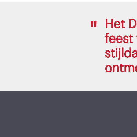
Het D
feest
stijl
ontmo
Overslaan