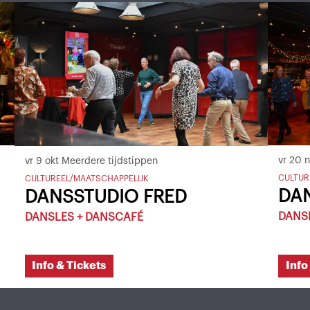
vr 20 
vr 9 okt
Meerdere tijdstippen
CULTUR
CULTUREEL/MAATSCHAPPELIJK
DA
DANSSTUDIO FRED
DANS
DANSLES + DANSCAFÉ
Info & Tickets
Info