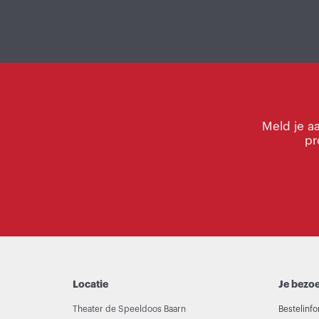
Meld je a
pr
Locatie
Je bezo
Theater de Speeldoos Baarn
Bestelinfo