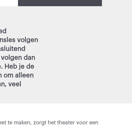
red
nsles volgen
nsluitend
n volgen dan
é. Heb je de
n om alleen
n, veel
t te maken, zorgt het theater voor een