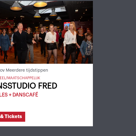
nov
Meerdere tijdstippen
EEL/MAATSCHAPPELIJK
NSSTUDIO FRED
LES + DANSCAFÉ
 & Tickets