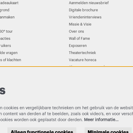
adeaukaart
Aanmelden nieuwsbrief
egrond
Digitale brochure
aanmaken
Vriendeninterviews
Missie & Visie
60° tour
Over ons
eacties
Wall of Fame
uikers
Exposeren
lde vragen
Theatertechniek
s of klachten
Vacature horeca
Algemene voorwaarden
s
 cookies en vergelijkbare technieken om het gebruik van de websit
 content van derden af te beelden, zoals ook video’s, en voor versc
cookies worden ook geplaatst door derden.
Meer informatie…
Alleen functionele cookies
Minimale cookies