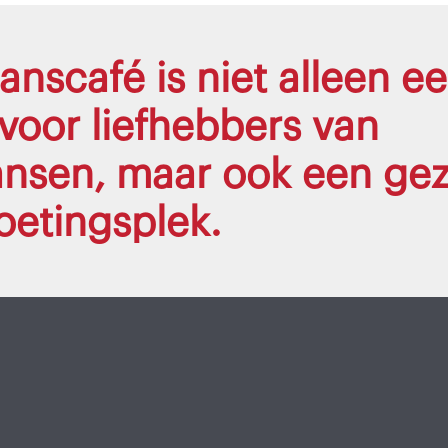
anscafé is niet alleen e
 voor liefhebbers van
dansen, maar ook een gez
etingsplek.