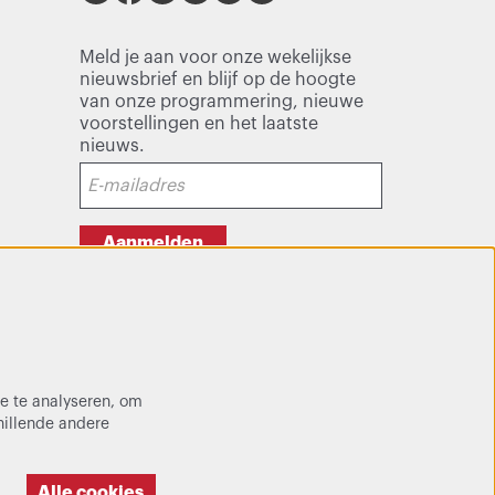
Meld je aan voor onze wekelijkse
nieuwsbrief en blijf op de hoogte
van onze programmering, nieuwe
voorstellingen en het laatste
nieuws.
Aanmelden
Deze site wordt beschermd door reCAPTCHA, dataverwerking gebeurt in
overeenstemming met de
Cloud Data Processing Addendum
van Google.
e te analyseren, om
hillende andere
Alle cookies