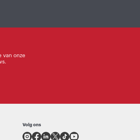
e van onze
ws.
Volg ons