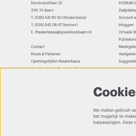
Rembrandtlaan 35
PODIUM C
3741 TA Baarn
Zaalplatt
T:
(035) 541 80 50
(theaterkassa)
Account 
T:
(035) 542 08 47
(kantoor)
Inloggen
E:
theaterkassa@speeldoosbaarn.nl
Virtuele 3
Publieksr
Contact
Medegebr
Route & Parkeren
Veelgeste
Openingstijden theaterkassa
Suggestie
Vernieuwbouw Rembrandtlaan
Cookie
We maken gebruik van
het mogelijk te maken
toepassingen. Deze 